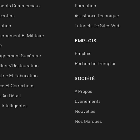
ments Commerciaux
Formation
centers
Assistance Technique
ation
Tutoriels De Sites Web
ernement Et Militaire
EMPLOIS
é
Emplois
ignement Supérieur
Recherche D'emploi
llerie/Restauration
trie Et Fabrication
SOCIÉTÉ
ce Et Corrections
À Propos
e Au Détail
Événements
s Intelligentes
Nouvelles
Nos Marques