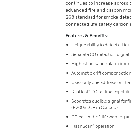
continues to increase across
advanced fire and carbon mon
268 standard for smoke detec
connected life safety carbon
Features & Benefits:
Unique ability to detect all fo
Separate CO detection signal
Highest nuisance alarm immu
Automatic drift compensation
Uses only one address on the
RealTest® CO testing capabilit
Separates audible signal for 
(B200SCOA in Canada)
CO cell end-of-life warning an
FlashScan® operation