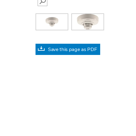
SEARCH
Save this page as PDF