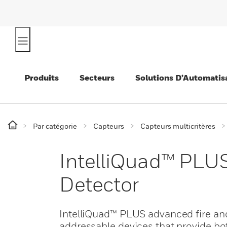
Produits
Secteurs
Solutions D’Automatis
Par catégorie
Capteurs
Capteurs multicritères
IntelliQuad™ PLU
Detector
IntelliQuad™ PLUS advanced fire and
addressable devices that provide bo