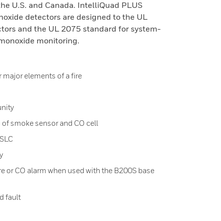
 the U.S. and Canada. IntelliQuad PLUS
oxide detectors are designed to the UL
tors and the UL 2075 standard for system-
 monoxide monitoring.
ur major elements of a fire
nity
 of smoke sensor and CO cell
 SLC
y
fire or CO alarm when used with the B200S base
d fault