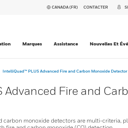
CANADA (FR)
CONTACTER
S
ation
Marques
Assistance
Nouvelles Et Év
IntelliQuad™ PLUS Advanced Fire and Carbon Monoxide Detector
S Advanced Fire and Car
 carbon monoxide detectors are multi-criteria, pl
th fire and carbon monoxide (CO) detection.