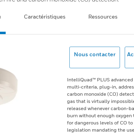
u
Caractéristiques
Ressources
Nous contacter
Ac
IntelliQuad™ PLUS advanced 
multi-criteria, plug-in, addre
carbon monoxide (CO) detectio
gas that is virtually impossib
released whenever carbon-base
burn without enough oxygen t
for dangerous levels of CO to
legislation mandating the us