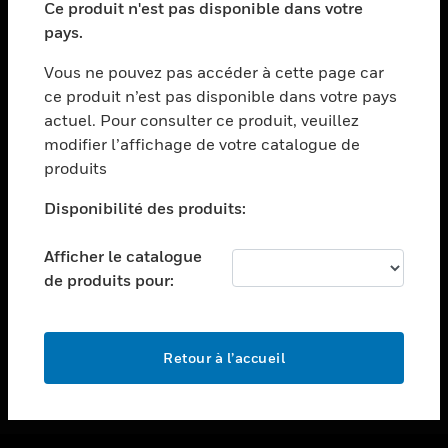
Ce produit n'est pas disponible dans votre
toggle view
pays.
ASSISTANCE
Vous ne pouvez pas accéder à cette page car
toggle view
ce produit n’est pas disponible dans votre pays
EMPLOIS
actuel. Pour consulter ce produit, veuillez
toggle view
modifier l’affichage de votre catalogue de
SOCIÉTÉ
produits
toggle view
NOUS CONTACTER
Disponibilité des produits:
toggle view
Afficher le catalogue
MENTIONS LÉGALES
de produits pour:
toggle view
SUIVEZ-NOUS
Retour à l’accueil