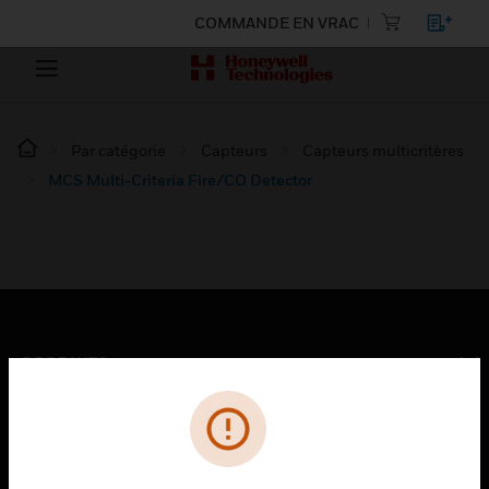
COMMANDE EN VRAC
Par catégorie
Capteurs
Capteurs multicritères
MCS Multi-Criteria Fire/CO Detector
PRODUITS
toggle view
SOLUTIONS
toggle view
SECTEURS