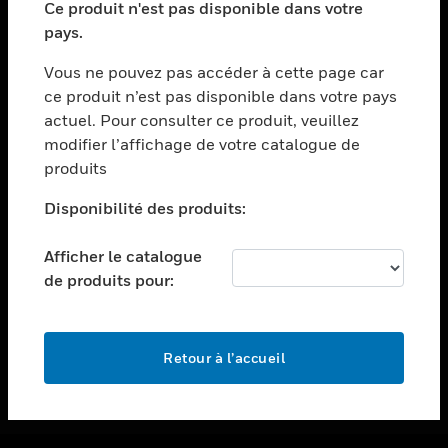
Ce produit n'est pas disponible dans votre
toggle view
pays.
ASSISTANCE
Vous ne pouvez pas accéder à cette page car
toggle view
ce produit n’est pas disponible dans votre pays
EMPLOIS
actuel. Pour consulter ce produit, veuillez
toggle view
modifier l’affichage de votre catalogue de
SOCIÉTÉ
produits
toggle view
NOUS CONTACTER
Disponibilité des produits:
toggle view
Afficher le catalogue
MENTIONS LÉGALES
de produits pour:
toggle view
SUIVEZ-NOUS
Retour à l’accueil