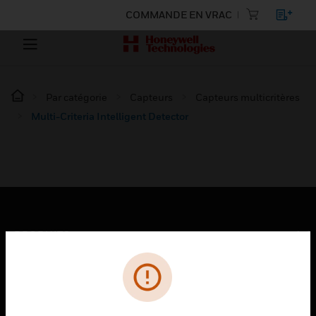
COMMANDE EN VRAC
Par catégorie
Capteurs
Capteurs multicritères
Multi-Criteria Intelligent Detector
PRODUITS
toggle view
SOLUTIONS
toggle view
SECTEURS