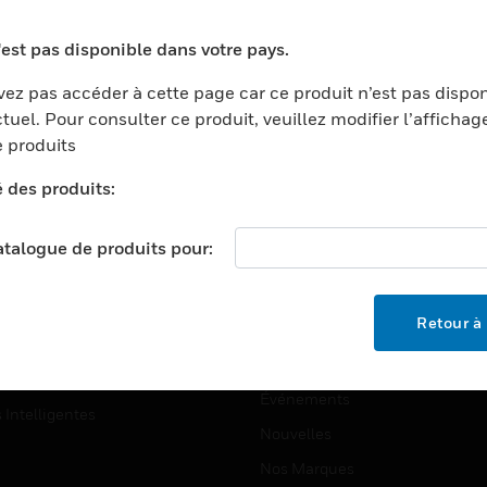
ports
Recherche De Partenaires
'est pas disponible dans votre pays.
ments Commerciaux
Formation
ez pas accéder à cette page car ce produit n’est pas dispo
centers
Assistance Technique
tuel. Pour consulter ce produit, veuillez modifier l’affichag
ation
Tutoriels De Sites Web
 produits
ernement Et Militaire
é des produits:
EMPLOIS
é
Emplois
ignement Supérieur
catalogue de produits pour:
Recherche D'emploi
llerie/Restauration
trie Et Fabrication
SOCIÉTÉ
Retour à 
ce Et Corrections
À Propos
e Au Détail
Événements
s Intelligentes
Nouvelles
Nos Marques