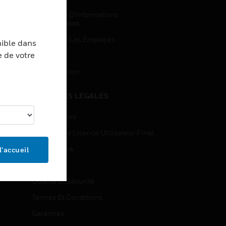
Demandes D’informations
Commerciales
Accès Pour Les Employés
nible dans
e de votre
Inscription
Désinscription
MENTIONS LÉGALES
Certifications
Contrats De Licence Utilisateur Final
Source Libre
l’accueil
Brevets
Qualité Et Sécurité
Termes Et Conditions
Garanties