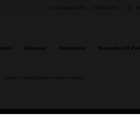
CANADA (FR)
CONTACTER
S
ation
Marques
Assistance
Nouvelles Et Év
Optical Smoke Detector- thermal sensor
TEURS
ASSISTANCE