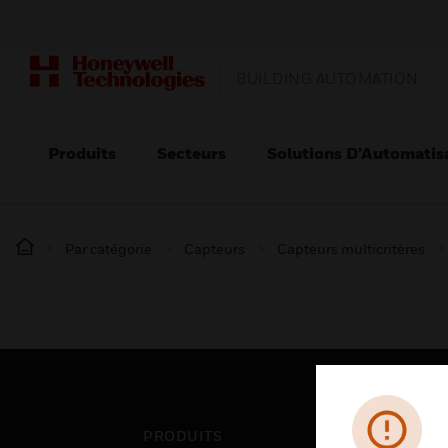
BUILDING AUTOMATION
Produits
Secteurs
Solutions D’Automatis
Par catégorie
Capteurs
Capteurs multicritères
PRODUITS
SEC