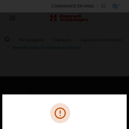
COMMANDE EN VRAC
Par catégorie
Capteurs
Capteurs multicritères
Remote Indoor Temperature Sensor
PRODUITS
toggle view
SOLUTIONS
toggle view
SECTEURS