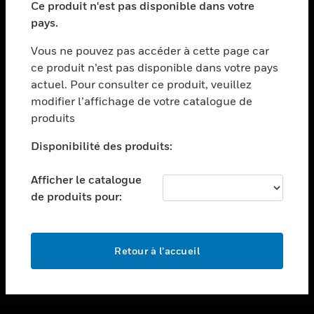
Ce produit n'est pas disponible dans votre
toggle view
pays.
ASSISTANCE
Vous ne pouvez pas accéder à cette page car
toggle view
ce produit n’est pas disponible dans votre pays
EMPLOIS
actuel. Pour consulter ce produit, veuillez
toggle view
modifier l’affichage de votre catalogue de
SOCIÉTÉ
produits
toggle view
NOUS CONTACTER
Disponibilité des produits:
toggle view
Afficher le catalogue
MENTIONS LÉGALES
de produits pour:
toggle view
SUIVEZ-NOUS
Retour à l’accueil