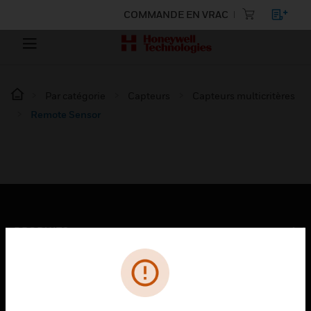
COMMANDE EN VRAC
Par catégorie
Capteurs
Capteurs multicritères
Remote Sensor
PRODUITS
toggle view
SOLUTIONS
toggle view
SECTEURS