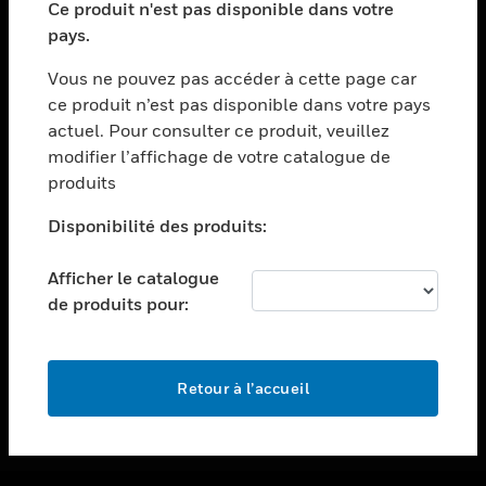
Ce produit n'est pas disponible dans votre
toggle view
pays.
ASSISTANCE
Vous ne pouvez pas accéder à cette page car
toggle view
ce produit n’est pas disponible dans votre pays
EMPLOIS
actuel. Pour consulter ce produit, veuillez
toggle view
modifier l’affichage de votre catalogue de
SOCIÉTÉ
produits
toggle view
NOUS CONTACTER
Disponibilité des produits:
toggle view
Afficher le catalogue
MENTIONS LÉGALES
de produits pour:
toggle view
SUIVEZ-NOUS
Retour à l’accueil