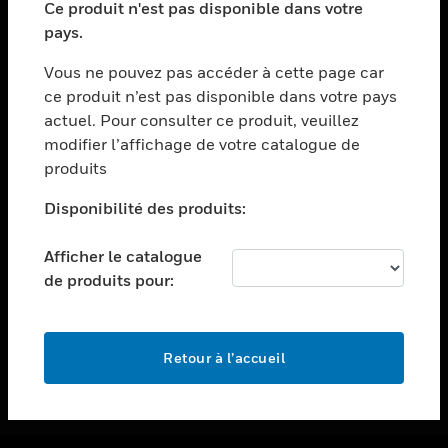
Ce produit n'est pas disponible dans votre
toggle view
pays.
ASSISTANCE
Vous ne pouvez pas accéder à cette page car
toggle view
ce produit n’est pas disponible dans votre pays
EMPLOIS
actuel. Pour consulter ce produit, veuillez
toggle view
modifier l’affichage de votre catalogue de
SOCIÉTÉ
produits
toggle view
NOUS CONTACTER
Disponibilité des produits:
toggle view
Afficher le catalogue
MENTIONS LÉGALES
de produits pour:
toggle view
SUIVEZ-NOUS
Retour à l’accueil