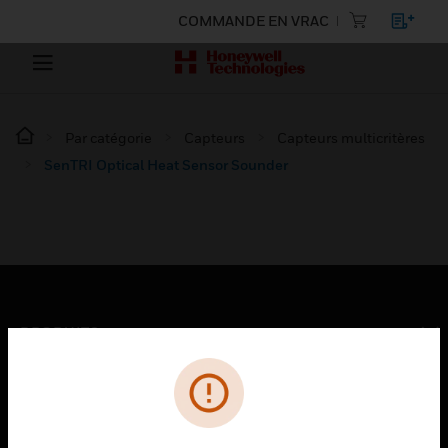
COMMANDE EN VRAC
Par catégorie
Capteurs
Capteurs multicritères
SenTRI Optical Heat Sensor Sounder
PRODUITS
toggle view
SOLUTIONS
toggle view
SECTEURS