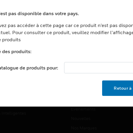
ports
Recherche De Partenaires
'est pas disponible dans votre pays.
ments Commerciaux
Formation
ez pas accéder à cette page car ce produit n’est pas dispo
centers
Assistance Technique
tuel. Pour consulter ce produit, veuillez modifier l’affichag
ation
Tutoriels De Sites Web
 produits
ernement Et Militaire
é des produits:
EMPLOIS
é
Emplois
ignement Supérieur
catalogue de produits pour:
Recherche D'emploi
llerie/Restauration
trie Et Fabrication
SOCIÉTÉ
Retour à 
ce Et Corrections
À Propos
e Au Détail
Événements
s Intelligentes
Nouvelles
Nos Marques