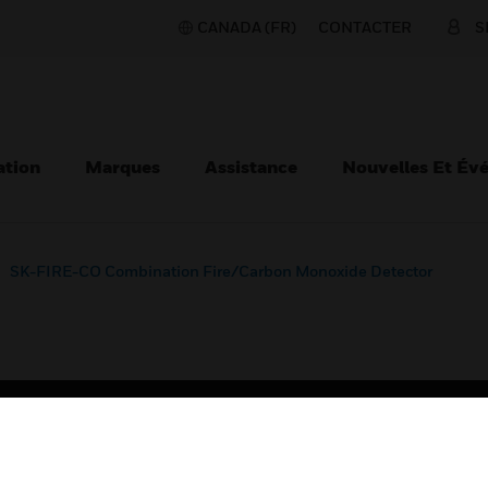
CANADA (FR)
CONTACTER
S
ation
Marques
Assistance
Nouvelles Et Év
SK-FIRE-CO Combination Fire/Carbon Monoxide Detector
TEURS
ASSISTANCE