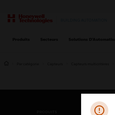
BUILDING AUTOMATION
Produits
Secteurs
Solutions D’Automatis
Par catégorie
Capteurs
Capteurs multicritères
PRODUITS
SEC