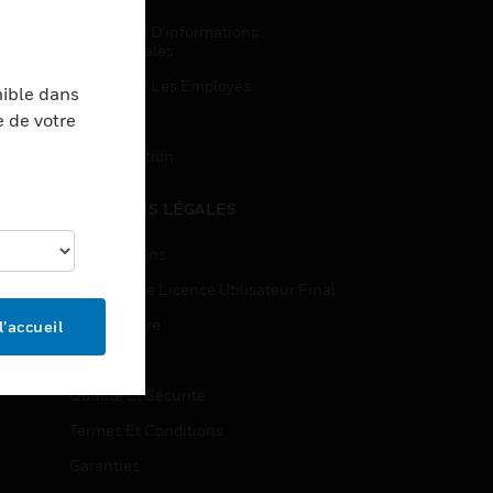
Demandes D’informations
Commerciales
Accès Pour Les Employés
nible dans
e de votre
Inscription
Désinscription
MENTIONS LÉGALES
Certifications
Contrats De Licence Utilisateur Final
Source Libre
l’accueil
Brevets
Qualité Et Sécurité
Termes Et Conditions
Garanties