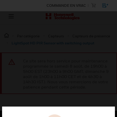
COMMANDE EN VRAC
Par catégorie
Capteurs
Capteurs de présence
LightSpot HD PIR Sensor with switching output
Ce site sera hors service pour maintenance
programmée le samedi 8 août, de 19h00 à
5h00 EST (23h00 à 9h00 GMT, dimanche 9
août de 1h00 à 11h00 CET et de 4h30 à
14h30 IST). Nous vous remercions de votre
patience pendant cette période.