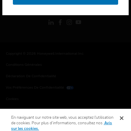
toggle view
SUIVEZ-NOUS
Copyright © 2026 Honeywell International Inc.
Conditions Générales
Déclaration De Confidentialité
Vos Préférences De Confidentialité
Cookies
Désabonnement Global
En naviguant sur notre site web, vous acceptez l'utilisation
de cookies. Pour plus d’informations, consultez nos
Avis
sur les cookies.