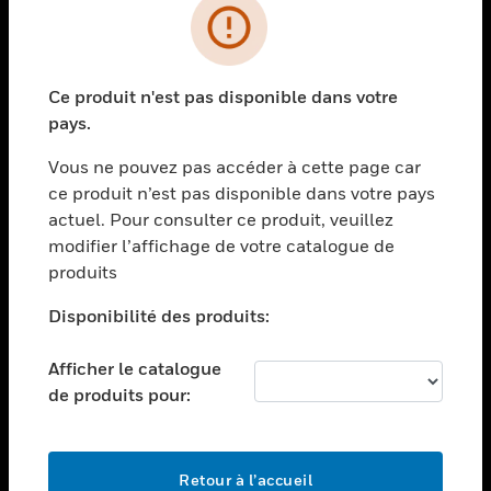
PRODUITS
toggle view
Ce produit n'est pas disponible dans votre
SOLUTIONS
pays.
toggle view
SECTEURS
Vous ne pouvez pas accéder à cette page car
ce produit n’est pas disponible dans votre pays
toggle view
actuel. Pour consulter ce produit, veuillez
ASSISTANCE
modifier l’affichage de votre catalogue de
toggle view
produits
EMPLOIS
Disponibilité des produits:
toggle view
SOCIÉTÉ
Afficher le catalogue
toggle view
de produits pour:
NOUS CONTACTER
toggle view
MENTIONS LÉGALES
Retour à l’accueil