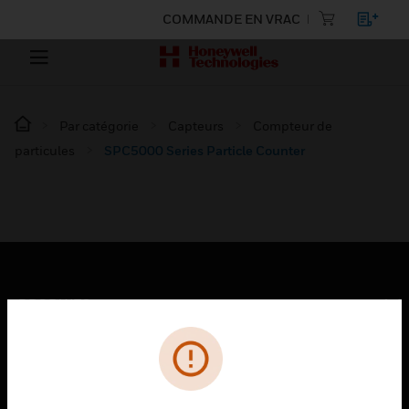
COMMANDE EN VRAC
Par catégorie
Capteurs
Compteur de
particules
SPC5000 Series Particle Counter
PRODUITS
toggle view
SOLUTIONS
toggle view
SECTEURS