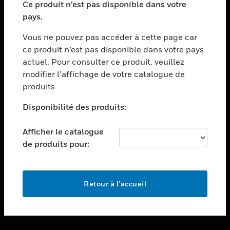
Ce produit n'est pas disponible dans votre
toggle view
pays.
ASSISTANCE
Vous ne pouvez pas accéder à cette page car
toggle view
ce produit n’est pas disponible dans votre pays
EMPLOIS
actuel. Pour consulter ce produit, veuillez
toggle view
modifier l’affichage de votre catalogue de
SOCIÉTÉ
produits
toggle view
NOUS CONTACTER
Disponibilité des produits:
toggle view
Afficher le catalogue
MENTIONS LÉGALES
de produits pour:
toggle view
SUIVEZ-NOUS
Retour à l’accueil