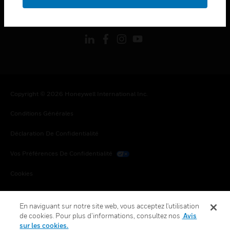
toggle view
SUIVEZ-NOUS
Copyright © 2026 Honeywell International Inc.
Conditions Générales
Déclaration De Confidentialité
Vos Préférences De Confidentialité
Cookies
Désabonnement Global
En naviguant sur notre site web, vous acceptez l'utilisation
de cookies. Pour plus d’informations, consultez nos
Avis
sur les cookies.