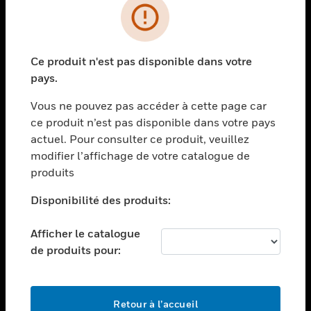
PRODUITS
toggle view
Ce produit n'est pas disponible dans votre
SOLUTIONS
pays.
toggle view
SECTEURS
Vous ne pouvez pas accéder à cette page car
ce produit n’est pas disponible dans votre pays
toggle view
actuel. Pour consulter ce produit, veuillez
ASSISTANCE
modifier l’affichage de votre catalogue de
toggle view
produits
EMPLOIS
Disponibilité des produits:
toggle view
SOCIÉTÉ
Afficher le catalogue
toggle view
de produits pour:
NOUS CONTACTER
toggle view
MENTIONS LÉGALES
Retour à l’accueil