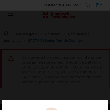
COMMANDE EN VRAC
Par catégorie
Capteurs
Compteur de
particules
SPC7000 Series Particle Counter
Ce site sera hors service pour maintenance
programmée le samedi 8 août, de 19h00 à
5h00 EST (23h00 à 9h00 GMT, dimanche 9
août de 1h00 à 11h00 CET et de 4h30 à
14h30 IST). Nous vous remercions de votre
patience pendant cette période.