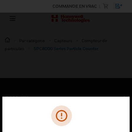
COMMANDE EN VRAC
Par catégorie
Capteurs
Compteur de
particules
SPC8000 Series Particle Counter
PRODUITS
toggle view
SOLUTIONS
toggle view
SECTEURS