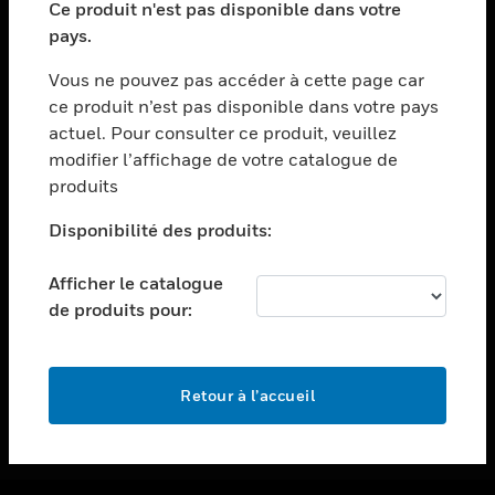
Ce produit n'est pas disponible dans votre
toggle view
pays.
ASSISTANCE
Vous ne pouvez pas accéder à cette page car
toggle view
ce produit n’est pas disponible dans votre pays
EMPLOIS
actuel. Pour consulter ce produit, veuillez
toggle view
modifier l’affichage de votre catalogue de
SOCIÉTÉ
produits
toggle view
NOUS CONTACTER
Disponibilité des produits:
toggle view
Afficher le catalogue
MENTIONS LÉGALES
de produits pour:
toggle view
SUIVEZ-NOUS
Retour à l’accueil