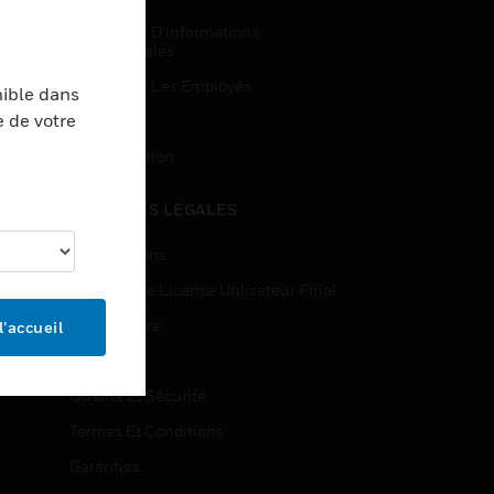
Demandes D’informations
Commerciales
Accès Pour Les Employés
nible dans
e de votre
Inscription
Désinscription
MENTIONS LÉGALES
Certifications
Contrats De Licence Utilisateur Final
Source Libre
l’accueil
Brevets
Qualité Et Sécurité
Termes Et Conditions
Garanties