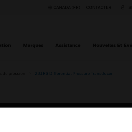
CANADA (FR)
CONTACTER
S
ation
Marques
Assistance
Nouvelles Et Év
s de pression
231RS Differential Pressure Transducer
TEURS
ASSISTANCE