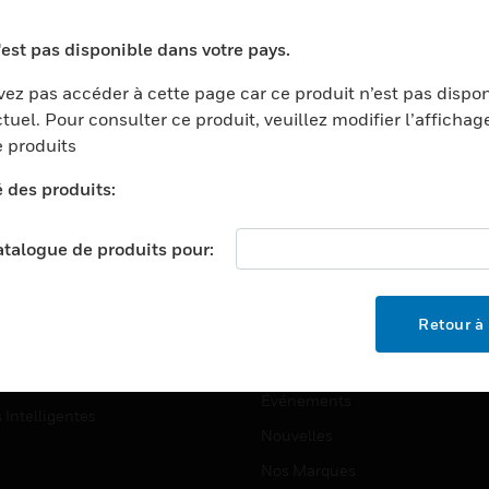
ports
Recherche De Partenaires
'est pas disponible dans votre pays.
ments Commerciaux
Formation
ez pas accéder à cette page car ce produit n’est pas dispo
centers
Assistance Technique
tuel. Pour consulter ce produit, veuillez modifier l’affichag
ation
Tutoriels De Sites Web
 produits
ernement Et Militaire
é des produits:
EMPLOIS
é
Emplois
ignement Supérieur
catalogue de produits pour:
Recherche D'emploi
llerie/Restauration
trie Et Fabrication
SOCIÉTÉ
Retour à 
ce Et Corrections
À Propos
e Au Détail
Événements
s Intelligentes
Nouvelles
Nos Marques