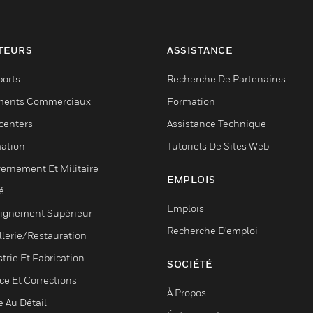
TEURS
ASSISTANCE
ports
Recherche De Partenaires
ments Commerciaux
Formation
centers
Assistance Technique
ation
Tutoriels De Sites Web
ernement Et Militaire
EMPLOIS
é
Emplois
ignement Supérieur
Recherche D'emploi
llerie/Restauration
trie Et Fabrication
SOCIÉTÉ
ce Et Corrections
À Propos
e Au Détail