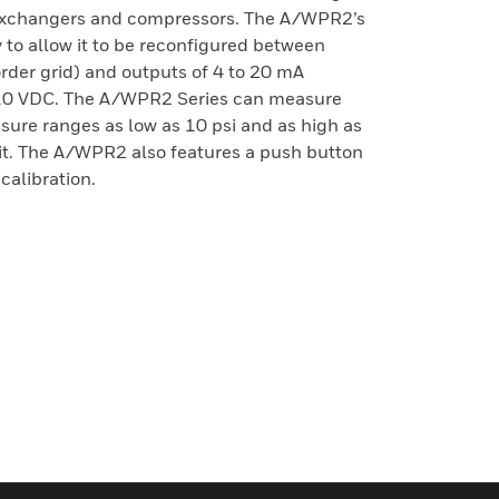
t exchangers and compressors. The A/WPR2’s
to allow it to be reconfigured between
order grid) and outputs of 4 to 20 mA
to 10 VDC. The A/WPR2 Series can measure
ssure ranges as low as 10 psi and as high as
it. The A/WPR2 also features a push button
calibration.