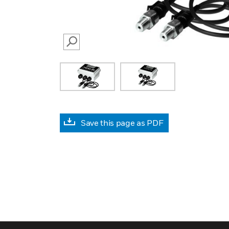
SEARCH
Save this page as PDF