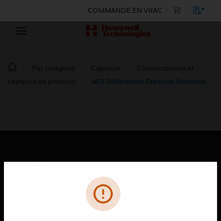
COMMANDE EN VRAC
Par catégorie
Capteurs
Commutateurs et
capteurs de pression
AFS Differential Pressure Switches
PRODUITS
toggle view
SOLUTIONS
toggle view
SECTEURS