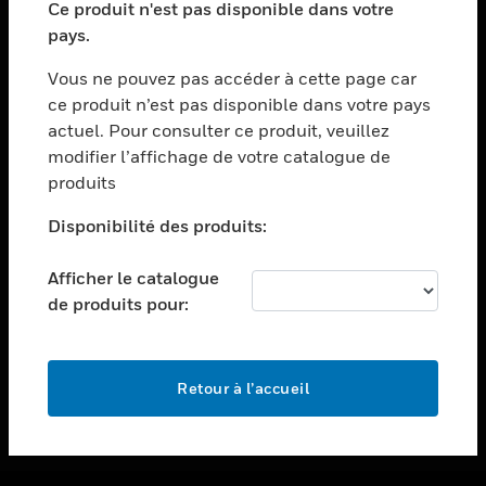
Ce produit n'est pas disponible dans votre
toggle view
pays.
ASSISTANCE
Vous ne pouvez pas accéder à cette page car
toggle view
ce produit n’est pas disponible dans votre pays
EMPLOIS
actuel. Pour consulter ce produit, veuillez
toggle view
modifier l’affichage de votre catalogue de
SOCIÉTÉ
produits
toggle view
NOUS CONTACTER
Disponibilité des produits:
toggle view
Afficher le catalogue
MENTIONS LÉGALES
de produits pour:
toggle view
SUIVEZ-NOUS
Retour à l’accueil