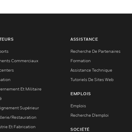
TEURS
ASSISTANCE
ports
Recherche De Partenaires
ments Commerciaux
Formation
centers
Assistance Technique
ation
Tutoriels De Sites Web
ernement Et Militaire
EMPLOIS
é
Emplois
ignement Supérieur
Recherche D'emploi
llerie/Restauration
trie Et Fabrication
SOCIÉTÉ