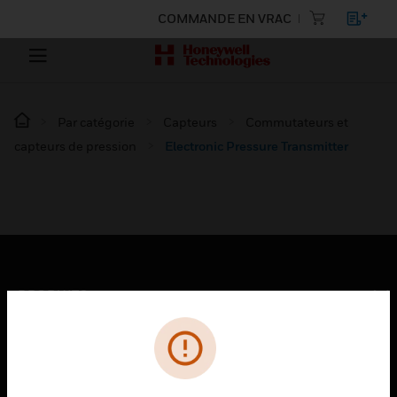
COMMANDE EN VRAC
Par catégorie
Capteurs
Commutateurs et
capteurs de pression
Electronic Pressure Transmitter
PRODUITS
toggle view
SOLUTIONS
toggle view
SECTEURS