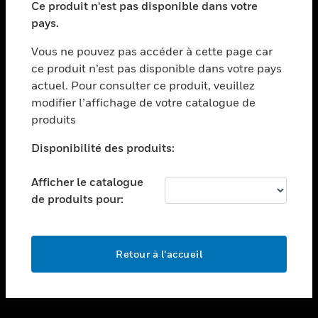
Ce produit n'est pas disponible dans votre
toggle view
pays.
ASSISTANCE
Vous ne pouvez pas accéder à cette page car
toggle view
ce produit n’est pas disponible dans votre pays
EMPLOIS
actuel. Pour consulter ce produit, veuillez
toggle view
modifier l’affichage de votre catalogue de
SOCIÉTÉ
produits
toggle view
NOUS CONTACTER
Disponibilité des produits:
toggle view
Afficher le catalogue
MENTIONS LÉGALES
de produits pour:
toggle view
SUIVEZ-NOUS
Retour à l’accueil