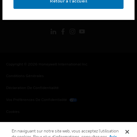
Retour à l’accueil
toggle view
SUIVEZ-NOUS
Copyright © 2026 Honeywell International Inc.
Conditions Générales
Déclaration De Confidentialité
Vos Préférences De Confidentialité
Cookies
Désabonnement Global
En naviguant sur notre site web, vous acceptez l'utilisation
de cookies. Pour plus d’informations, consultez nos
Avis