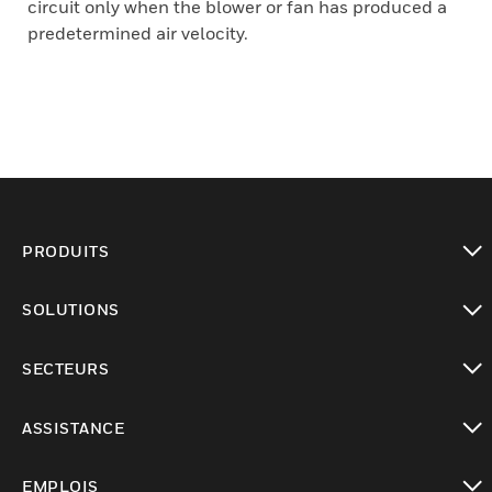
circuit only when the blower or fan has produced a
predetermined air velocity.
PRODUITS
toggle view
SOLUTIONS
toggle view
SECTEURS
toggle view
ASSISTANCE
toggle view
EMPLOIS