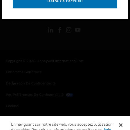
Retour à l’accueil
toggle view
SUIVEZ-NOUS
Copyright © 2026 Honeywell International Inc.
Conditions Générales
Déclaration De Confidentialité
Vos Préférences De Confidentialité
Cookies
Désabonnement Global
En naviguant sur notre site web, vous acceptez l'utilisation
de cookies. Pour plus d’informations, consultez nos
Avis