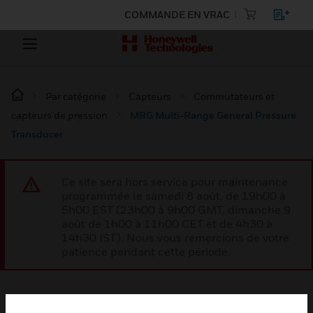
COMMANDE EN VRAC
Par catégorie
Capteurs
Commutateurs et
capteurs de pression
MRG Multi-Range General Pressure
Transducer
Ce site sera hors service pour maintenance
programmée le samedi 8 août, de 19h00 à
5h00 EST (23h00 à 9h00 GMT, dimanche 9
août de 1h00 à 11h00 CET et de 4h30 à
14h30 IST). Nous vous remercions de votre
patience pendant cette période.