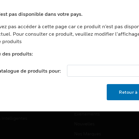
ports
Recherche De Partenaires
'est pas disponible dans votre pays.
ments Commerciaux
Formation
ez pas accéder à cette page car ce produit n’est pas dispo
centers
Assistance Technique
tuel. Pour consulter ce produit, veuillez modifier l’affichag
ation
Tutoriels De Sites Web
 produits
ernement Et Militaire
é des produits:
EMPLOIS
é
Emplois
ignement Supérieur
catalogue de produits pour:
Recherche D'emploi
llerie/Restauration
trie Et Fabrication
SOCIÉTÉ
Retour à 
ce Et Corrections
À Propos
e Au Détail
Événements
s Intelligentes
Nouvelles
Nos Marques