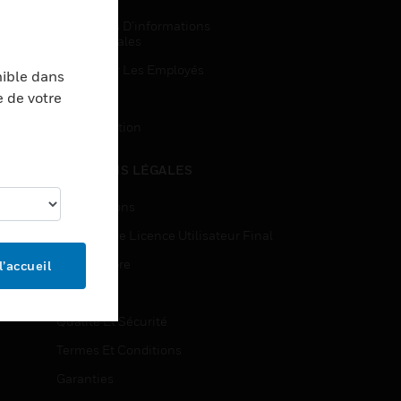
Demandes D’informations
Commerciales
Accès Pour Les Employés
nible dans
e de votre
Inscription
Désinscription
MENTIONS LÉGALES
Certifications
Contrats De Licence Utilisateur Final
Source Libre
l’accueil
Brevets
Qualité Et Sécurité
Termes Et Conditions
Garanties