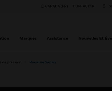
CANADA (FR)
CONTACTER
S
ation
Marques
Assistance
Nouvelles Et Év
s de pression
Pressure Sensor
TEURS
ASSISTANCE