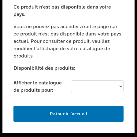
toggle view
SECTEURS
Ce produit n'est pas disponible dans votre
pays.
toggle view
ASSISTANCE
Vous ne pouvez pas accéder à cette page car
toggle view
ce produit n’est pas disponible dans votre pays
EMPLOIS
actuel. Pour consulter ce produit, veuillez
modifier l’affichage de votre catalogue de
toggle view
SOCIÉTÉ
produits
toggle view
Disponibilité des produits:
NOUS CONTACTER
Afficher le catalogue
toggle view
MENTIONS LÉGALES
de produits pour:
toggle view
SUIVEZ-NOUS
Retour à l’accueil