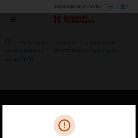
COMMANDE EN VRAC
Par catégorie
Capteurs
Contrôleurs de
pression ambiante
ACC/DF-Bride de conduit pour
capteur TB/TI
PRODUITS
toggle view
SOLUTIONS