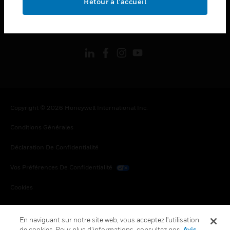
Retour à l’accueil
toggle view
SUIVEZ-NOUS
Copyright © 2026 Honeywell International Inc.
Conditions Générales
Déclaration De Confidentialité
Vos Préférences De Confidentialité
Cookies
Désabonnement Global
En naviguant sur notre site web, vous acceptez l'utilisation
de cookies. Pour plus d’informations, consultez nos
Avis