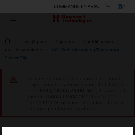
COMMANDE EN VRAC
Par catégorie
Capteurs
Contrôleurs de
pression ambiante
CC1 Series Averaging Temperature
Sensor Clip
Ce site sera hors service pour maintenance
programmée le samedi 8 août, de 19h00 à
5h00 EST (23h00 à 9h00 GMT, dimanche 9
août de 1h00 à 11h00 CET et de 4h30 à
14h30 IST). Nous vous remercions de votre
patience pendant cette période.