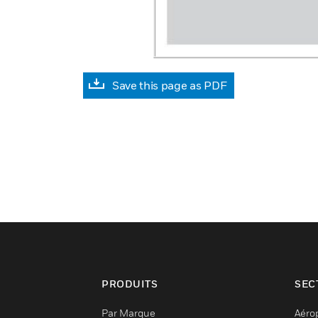
Save this page as PDF
PRODUITS
SEC
Par Marque
Aéro