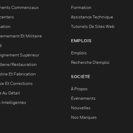
ments Commerciaux
Formation
centers
Assistance Technique
ation
Tutoriels De Sites Web
ernement Et Militaire
EMPLOIS
é
Emplois
ignement Supérieur
Recherche D'emploi
llerie/Restauration
trie Et Fabrication
SOCIÉTÉ
ce Et Corrections
À Propos
e Au Détail
Événements
s Intelligentes
Nouvelles
Nos Marques