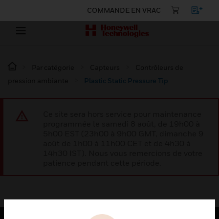
COMMANDE EN VRAC
Par catégorie
Capteurs
Contrôleurs de
pression ambiante
Plastic Static Pressure Tip
Ce site sera hors service pour maintenance
programmée le samedi 8 août, de 19h00 à
5h00 EST (23h00 à 9h00 GMT, dimanche 9
août de 1h00 à 11h00 CET et de 4h30 à
14h30 IST). Nous vous remercions de votre
patience pendant cette période.