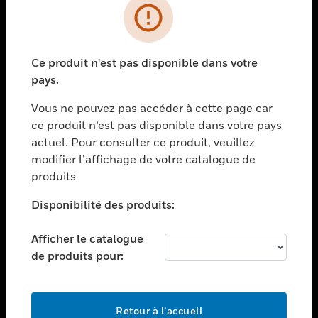
PRODUITS
toggle view
Ce produit n'est pas disponible dans votre
SOLUTIONS
pays.
toggle view
SECTEURS
Vous ne pouvez pas accéder à cette page car
ce produit n’est pas disponible dans votre pays
toggle view
actuel. Pour consulter ce produit, veuillez
ASSISTANCE
modifier l’affichage de votre catalogue de
toggle view
produits
EMPLOIS
Disponibilité des produits:
toggle view
SOCIÉTÉ
Afficher le catalogue
toggle view
de produits pour:
NOUS CONTACTER
toggle view
MENTIONS LÉGALES
Retour à l’accueil