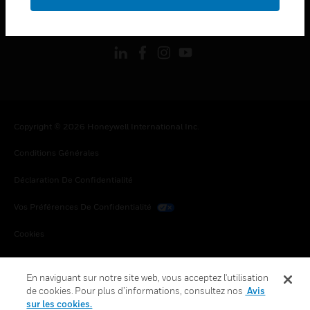
toggle view
SUIVEZ-NOUS
Copyright © 2026 Honeywell International Inc.
Conditions Générales
Déclaration De Confidentialité
Vos Préférences De Confidentialité
Cookies
Désabonnement Global
En naviguant sur notre site web, vous acceptez l'utilisation
de cookies. Pour plus d’informations, consultez nos
Avis
sur les cookies.