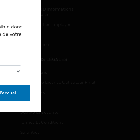
Demandes D’informations
Commerciales
Accès Pour Les Employés
nible dans
e de votre
Inscription
Désinscription
MENTIONS LÉGALES
Certifications
Contrats De Licence Utilisateur Final
Source Libre
l’accueil
Brevets
Qualité Et Sécurité
Termes Et Conditions
Garanties