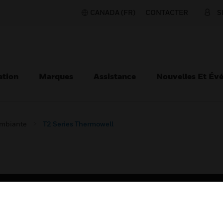
CANADA (FR)
CONTACTER
S
ation
Marques
Assistance
Nouvelles Et Év
ambiante
T2 Series Thermowell
TEURS
ASSISTANCE