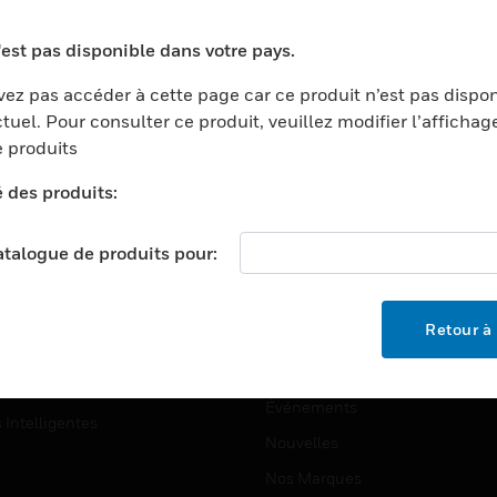
ports
Recherche De Partenaires
'est pas disponible dans votre pays.
ments Commerciaux
Formation
ez pas accéder à cette page car ce produit n’est pas dispo
centers
Assistance Technique
tuel. Pour consulter ce produit, veuillez modifier l’affichag
ation
Tutoriels De Sites Web
 produits
ernement Et Militaire
é des produits:
EMPLOIS
é
Emplois
ignement Supérieur
catalogue de produits pour:
Recherche D'emploi
llerie/Restauration
trie Et Fabrication
SOCIÉTÉ
Retour à 
ce Et Corrections
À Propos
e Au Détail
Événements
s Intelligentes
Nouvelles
Nos Marques