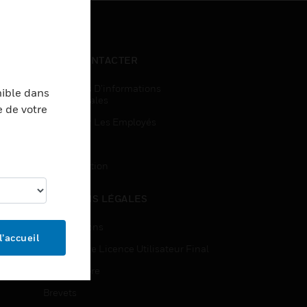
NOUS CONTACTER
Demandes D’informations
nible dans
Commerciales
e de votre
Accès Pour Les Employés
Inscription
Désinscription
MENTIONS LÉGALES
Certifications
l’accueil
Contrats De Licence Utilisateur Final
Source Libre
Brevets