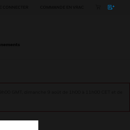
E CONNECTER
COMMANDE EN VRAC
énements
à 9h00 GMT, dimanche 9 août de 1h00 à 11h00 CET et de