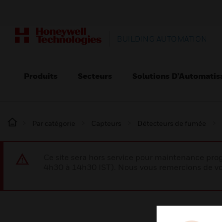
BUILDING AUTOMATION
Produits
Secteurs
Solutions D’Automatis
Par catégorie
Capteurs
Détecteurs de fumée
Ce site sera hors service pour maintenance p
4h30 à 14h30 IST). Nous vous remercions de vo