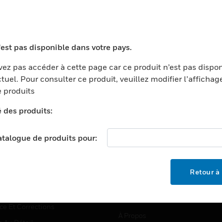
TEURS
ASSISTANCE
'est pas disponible dans votre pays.
ports
Recherche De Partenaires
ez pas accéder à cette page car ce produit n’est pas dispo
tuel. Pour consulter ce produit, veuillez modifier l’affichag
ments Commerciaux
Formation
 produits
centers
Assistance Technique
é des produits:
ation
Tutoriels De Sites Web
ernement Et Militaire
EMPLOIS
catalogue de produits pour:
é
Emplois
ignement Supérieur
Recherche D'emploi
Retour à 
llerie/Restauration
trie Et Fabrication
SOCIÉTÉ
ce Et Corrections
À Propos