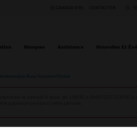
CANADA (FR)
CONTACTER
S
ation
Marques
Assistance
Nouvelles Et Év
Addressable Base Sounder/Strobe
rogrammée le samedi 8 août, de 19h00 à 5h00 EST (23h00 
tre patience pendant cette période.