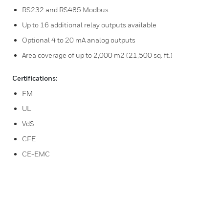
RS232 and RS485 Modbus
Up to 16 additional relay outputs available
Optional 4 to 20 mA analog outputs
Area coverage of up to 2,000 m2 (21,500 sq. ft.)
Certifications:
FM
UL
VdS
CFE
CE-EMC