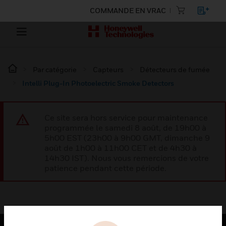
COMMANDE EN VRAC
Par catégorie
Capteurs
Détecteurs de fumée
Intelli Plug-In Photoelectric Smoke Detectors
Ce site sera hors service pour maintenance
programmée le samedi 8 août, de 19h00 à
5h00 EST (23h00 à 9h00 GMT, dimanche 9
août de 1h00 à 11h00 CET et de 4h30 à
14h30 IST). Nous vous remercions de votre
patience pendant cette période.