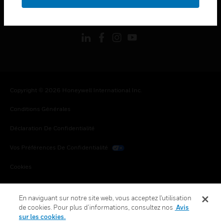
toggle view
SUIVEZ-NOUS
Copyright © 2026 Honeywell International Inc.
Conditions Générales
Déclaration De Confidentialité
Vos Préférences De Confidentialité
Cookies
Désabonnement Global
En naviguant sur notre site web, vous acceptez l'utilisation
de cookies. Pour plus d’informations, consultez nos
Avis
sur les cookies.