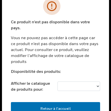
PRODUITS
toggle view
Ce produit n'est pas disponible dans votre
SOLUTIONS
pays.
toggle view
SECTEURS
Vous ne pouvez pas accéder à cette page car
ce produit n’est pas disponible dans votre pays
toggle view
actuel. Pour consulter ce produit, veuillez
ASSISTANCE
modifier l’affichage de votre catalogue de
toggle view
produits
EMPLOIS
Disponibilité des produits:
toggle view
SOCIÉTÉ
Afficher le catalogue
toggle view
de produits pour:
NOUS CONTACTER
toggle view
MENTIONS LÉGALES
Retour à l’accueil