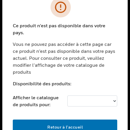
PRODUITS
toggle view
Ce produit n'est pas disponible dans votre
SOLUTIONS
pays.
toggle view
SECTEURS
Vous ne pouvez pas accéder à cette page car
ce produit n’est pas disponible dans votre pays
toggle view
actuel. Pour consulter ce produit, veuillez
ASSISTANCE
modifier l’affichage de votre catalogue de
toggle view
produits
EMPLOIS
Disponibilité des produits:
toggle view
SOCIÉTÉ
Afficher le catalogue
toggle view
de produits pour:
NOUS CONTACTER
toggle view
MENTIONS LÉGALES
Retour à l’accueil