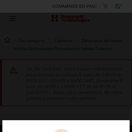
COMMANDE EN VRAC
Par catégorie
Capteurs
Détecteurs de fumée
Notifier Addressable Photoelectric Smoke Detector
Ce site sera hors service pour maintenance
programmée le samedi 8 août, de 19h00 à
5h00 EST (23h00 à 9h00 GMT, dimanche 9
août de 1h00 à 11h00 CET et de 4h30 à
14h30 IST). Nous vous remercions de votre
patience pendant cette période.