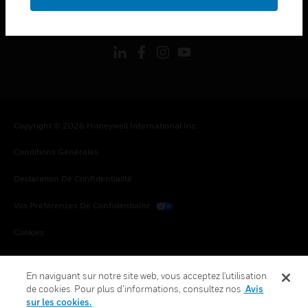
toggle view
SUIVEZ-NOUS
Copyright © 2026 Honeywell International Inc.
Conditions Générales
Déclaration De Confidentialité
Vos Préférences De Confidentialité
Cookies
Désabonnement Global
En naviguant sur notre site web, vous acceptez l'utilisation
de cookies. Pour plus d’informations, consultez nos
Avis
sur les cookies.