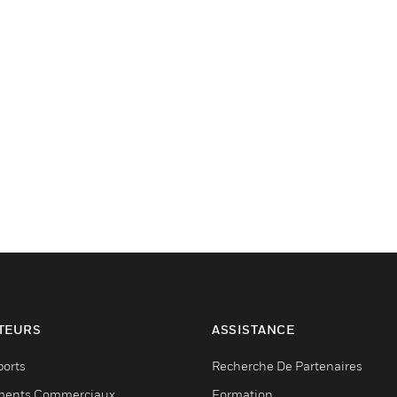
TEURS
ASSISTANCE
ports
Recherche De Partenaires
ments Commerciaux
Formation