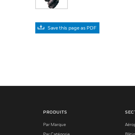
Save this page as PDF
PRODUITS
SEC
Par Marque
Aéro
Par Catégorie
Bâti