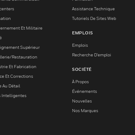
centers
Assistance Technique
ation
Tutoriels De Sites Web
ernement Et Militaire
EMPLOIS
é
Emplois
ignement Supérieur
Recherche D'emploi
llerie/Restauration
trie Et Fabrication
SOCIÉTÉ
ce Et Corrections
À Propos
e Au Détail
Événements
s Intelligentes
Nouvelles
Nos Marques