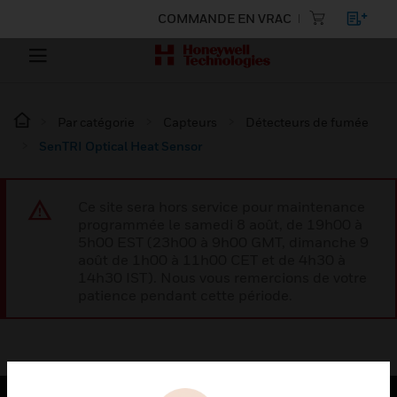
COMMANDE EN VRAC
Par catégorie
Capteurs
Détecteurs de fumée
SenTRI Optical Heat Sensor
Ce site sera hors service pour maintenance
programmée le samedi 8 août, de 19h00 à
5h00 EST (23h00 à 9h00 GMT, dimanche 9
août de 1h00 à 11h00 CET et de 4h30 à
14h30 IST). Nous vous remercions de votre
patience pendant cette période.