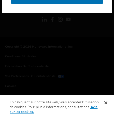
toggle view
SUIVEZ-NOUS
Copyright © 2026 Honeywell International Inc.
Conditions Générales
Déclaration De Confidentialité
Vos Préférences De Confidentialité
Cookies
Désabonnement Global
En naviguant sur notre site web, vous acceptez l'utilisation
de cookies. Pour plus d’informations, consultez nos
Avis
sur les cookies.