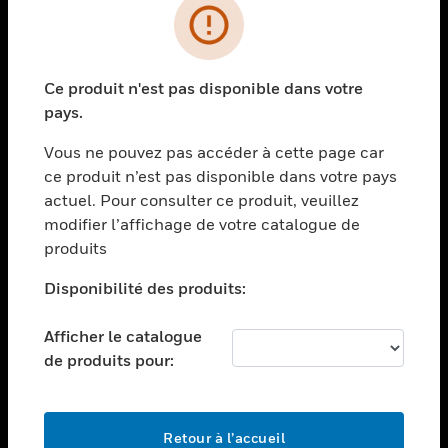
PRODUITS
toggle view
Ce produit n'est pas disponible dans votre
SOLUTIONS
pays.
toggle view
SECTEURS
Vous ne pouvez pas accéder à cette page car
ce produit n’est pas disponible dans votre pays
toggle view
actuel. Pour consulter ce produit, veuillez
ASSISTANCE
modifier l’affichage de votre catalogue de
toggle view
produits
EMPLOIS
Disponibilité des produits:
toggle view
SOCIÉTÉ
Afficher le catalogue
toggle view
de produits pour:
NOUS CONTACTER
toggle view
MENTIONS LÉGALES
Retour à l’accueil