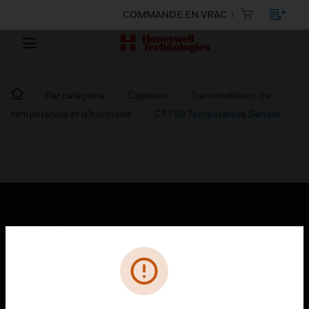
COMMANDE EN VRAC
Par catégorie
Capteurs
Transmetteurs de
température et d’humidité
C7750 Temperature Sensor
PRODUITS
toggle view
SOLUTIONS
toggle view
SECTEURS