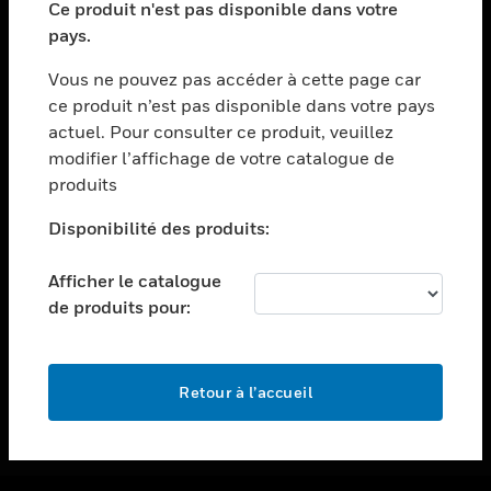
Ce produit n'est pas disponible dans votre
toggle view
pays.
ASSISTANCE
Vous ne pouvez pas accéder à cette page car
toggle view
ce produit n’est pas disponible dans votre pays
EMPLOIS
actuel. Pour consulter ce produit, veuillez
toggle view
modifier l’affichage de votre catalogue de
SOCIÉTÉ
produits
toggle view
NOUS CONTACTER
Disponibilité des produits:
toggle view
Afficher le catalogue
MENTIONS LÉGALES
de produits pour:
toggle view
SUIVEZ-NOUS
Retour à l’accueil