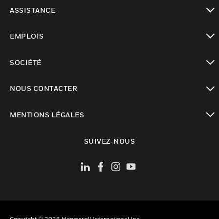
toggle view
ASSISTANCE
toggle view
EMPLOIS
toggle view
SOCIÉTÉ
toggle view
NOUS CONTACTER
toggle view
MENTIONS LÉGALES
toggle view
SUIVEZ-NOUS
Copyright © 2026 Honeywell International Inc.