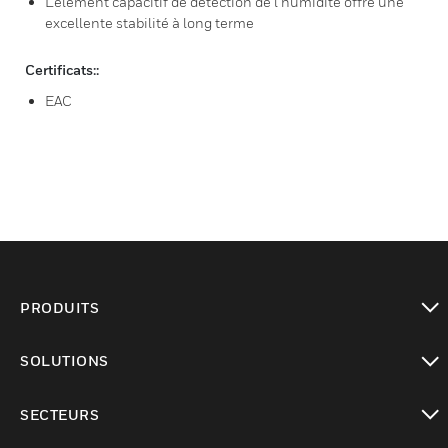
L’élément capacitif de détection de l’humidité offre une
excellente stabilité à long terme
Certificats::
EAC
PRODUITS
toggle view
SOLUTIONS
toggle view
SECTEURS