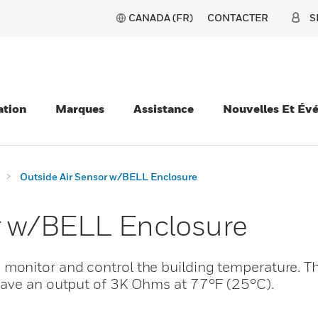
CANADA (FR)
CONTACTER
S
ation
Marques
Assistance
Nouvelles Et Év
Outside Air Sensor w/BELL Enclosure
r w/BELL Enclosure
onitor and control the building temperature. Th
have an output of 3K Ohms at 77°F (25°C).