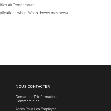
ities Air Temperature
pplications where Wash downs may occur
NOUS CONTACTER
Demandes D’informations
Commerciales
Accès Pour Les Employés