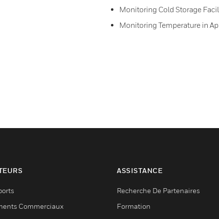
Monitoring Cold Storage Facil
Monitoring Temperature in A
TEURS
ASSISTANCE
ports
Recherche De Partenaires
ments Commerciaux
Formation