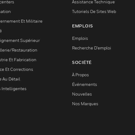
centers
Assistance Technique
ation
Tutoriels De Sites Web
ernement Et Militaire
EMPLOIS
é
Emplois
ignement Supérieur
Recherche D'emploi
llerie/Restauration
trie Et Fabrication
SOCIÉTÉ
ce Et Corrections
À Propos
e Au Détail
Événements
s Intelligentes
Nouvelles
Nos Marques