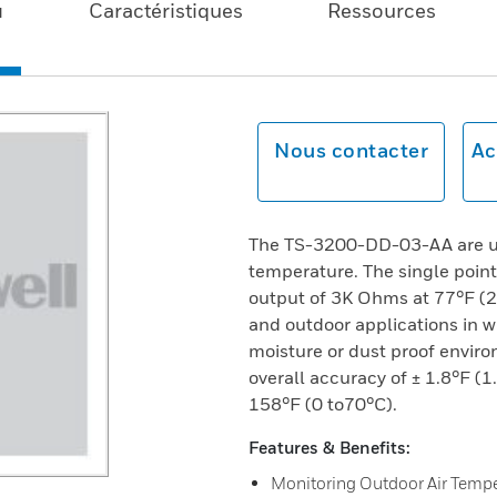
u
Caractéristiques
Ressources
Nous contacter
Ac
The TS-3200-DD-03-AA are us
temperature. The single poin
output of 3K Ohms at 77°F (2
and outdoor applications in 
moisture or dust proof envir
overall accuracy of ± 1.8°F (
158°F (0 to70°C).
Features & Benefits:
Monitoring Outdoor Air Temp