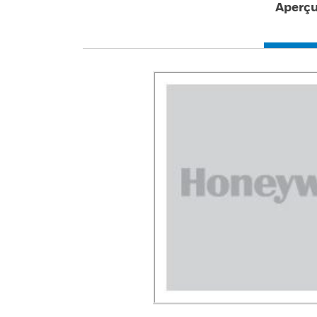
Aperç