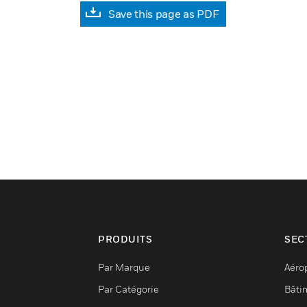
Save this page as PDF
PRODUITS
SEC
Par Marque
Aéro
Par Catégorie
Bâti