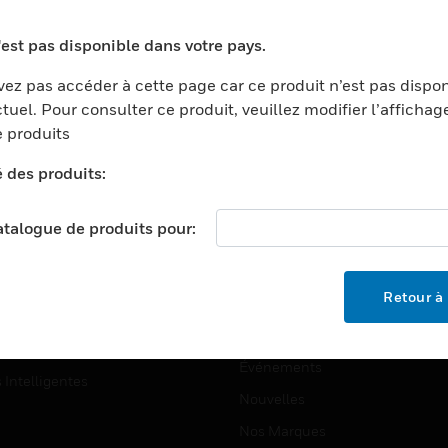
ports
Recherche De Partenaires
'est pas disponible dans votre pays.
ments Commerciaux
Formation
ez pas accéder à cette page car ce produit n’est pas dispo
centers
Assistance Technique
tuel. Pour consulter ce produit, veuillez modifier l’affichag
ation
Tutoriels De Sites Web
 produits
ernement Et Militaire
é des produits:
EMPLOIS
é
Emplois
ignement Supérieur
catalogue de produits pour:
Recherche D'emploi
llerie/Restauration
trie Et Fabrication
SOCIÉTÉ
Retour à 
ce Et Corrections
À Propos
e Au Détail
Événements
s Intelligentes
Nouvelles
Nos Marques