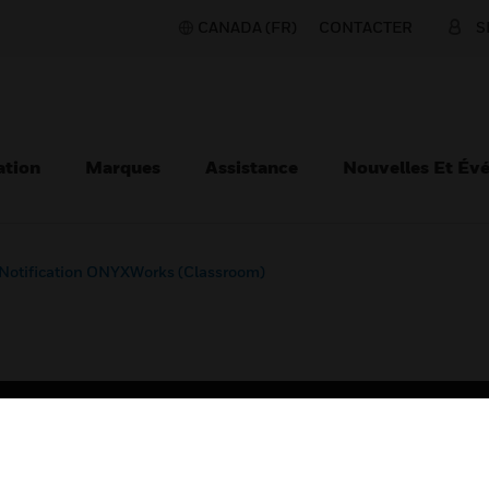
CANADA (FR)
CONTACTER
S
ation
Marques
Assistance
Nouvelles Et Év
Notification ONYXWorks (Classroom)
TEURS
ASSISTANCE