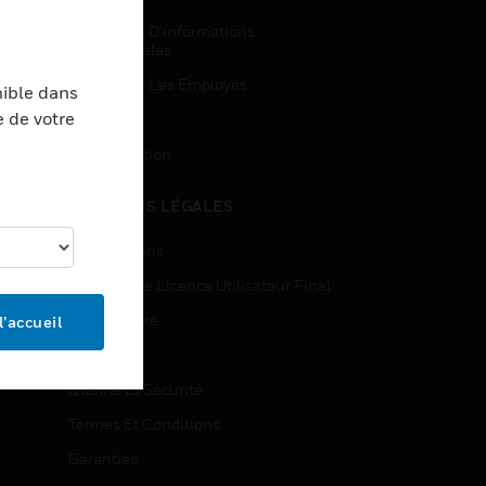
Demandes D’informations
Commerciales
Accès Pour Les Employés
nible dans
e de votre
Inscription
Désinscription
MENTIONS LÉGALES
Certifications
Contrats De Licence Utilisateur Final
Source Libre
l’accueil
Brevets
Qualité Et Sécurité
Termes Et Conditions
Garanties