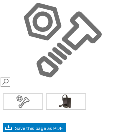
SEARCH
Save this page as PDF