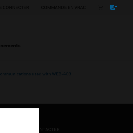
E CONNECTER
COMMANDE EN VRAC
énements
ommunications used with WEB-403
NOUS CONTACTER