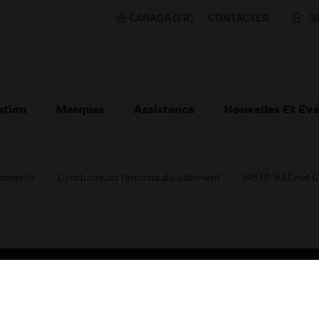
CANADA (FR)
CONTACTER
S
ation
Marques
Assistance
Nouvelles Et Év
âtiments
Conducteurs témoins du bâtiment
MSTP BACnet C
TEURS
ASSISTANCE