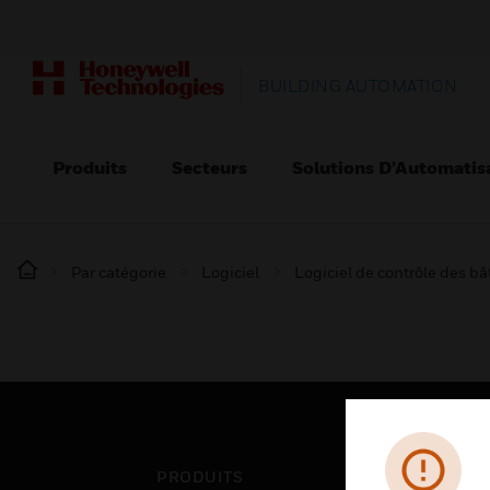
BUILDING AUTOMATION
Produits
Secteurs
Solutions D’Automatis
Par catégorie
Logiciel
Logiciel de contrôle des b
PRODUITS
SEC