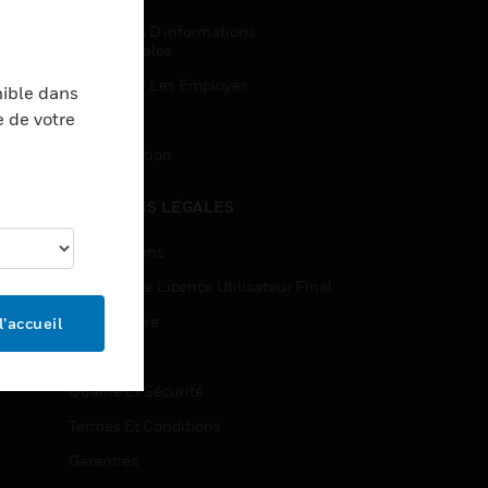
Demandes D’informations
Commerciales
Accès Pour Les Employés
nible dans
e de votre
Inscription
Désinscription
MENTIONS LÉGALES
Certifications
Contrats De Licence Utilisateur Final
Source Libre
l’accueil
Brevets
Qualité Et Sécurité
Termes Et Conditions
Garanties