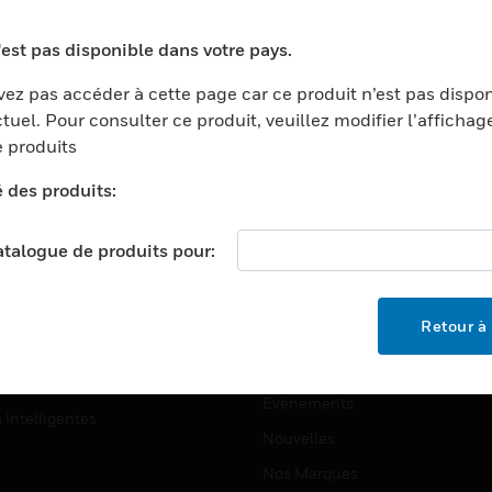
ports
Recherche De Partenaires
'est pas disponible dans votre pays.
ments Commerciaux
Formation
ez pas accéder à cette page car ce produit n’est pas dispo
centers
Assistance Technique
tuel. Pour consulter ce produit, veuillez modifier l’affichag
ation
Tutoriels De Sites Web
 produits
ernement Et Militaire
é des produits:
EMPLOIS
é
Emplois
ignement Supérieur
catalogue de produits pour:
Recherche D'emploi
llerie/Restauration
trie Et Fabrication
SOCIÉTÉ
Retour à 
ce Et Corrections
À Propos
e Au Détail
Événements
s Intelligentes
Nouvelles
Nos Marques