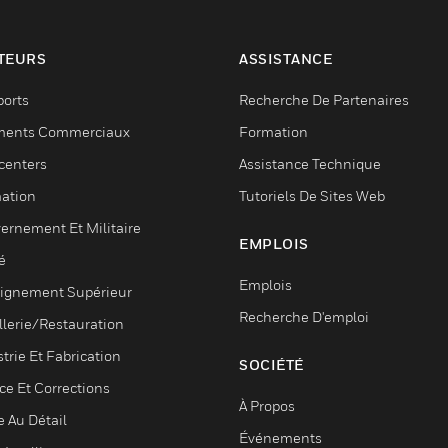
TEURS
ASSISTANCE
ports
Recherche De Partenaires
ments Commerciaux
Formation
centers
Assistance Technique
ation
Tutoriels De Sites Web
ernement Et Militaire
EMPLOIS
é
Emplois
ignement Supérieur
Recherche D'emploi
llerie/Restauration
trie Et Fabrication
SOCIÉTÉ
ce Et Corrections
À Propos
e Au Détail
Événements