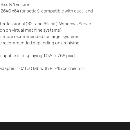
8xx; N4 version
2640 x64 (or better), compatible with dual- and
rofessional (32- and 64-bit), Windows Server
ion on virtual machine systems)
r more recommended for larger systems
re recommended depending on archiving
 capable of displaying 1024 x 768 pixel
 adapter (10/100 Mb with RJ-45 connector)