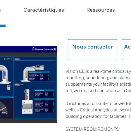
u
Caractéristiques
Ressources
Nous contacter
Ac
Vision CE is a real-time critical 
reporting, scheduling, and alar
supplements your facility’s exis
full, web-based operation as a Cr
It includes a full suite of powerf
well as Critical Analytics at ever
building operation for facilities
SYSTEM REQUIREMENTS: