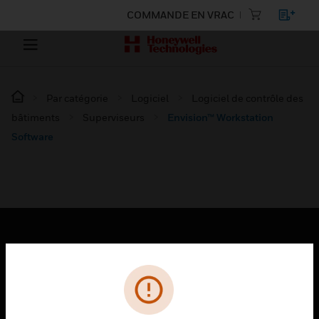
COMMANDE EN VRAC
Par catégorie
Logiciel
Logiciel de contrôle des
bâtiments
Superviseurs
Envision™ Workstation
Software
PRODUITS
toggle view
SOLUTIONS