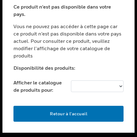
toggle view
SECTEURS
Ce produit n'est pas disponible dans votre
pays.
toggle view
ASSISTANCE
Vous ne pouvez pas accéder à cette page car
toggle view
ce produit n’est pas disponible dans votre pays
EMPLOIS
actuel. Pour consulter ce produit, veuillez
modifier l’affichage de votre catalogue de
toggle view
SOCIÉTÉ
produits
toggle view
Disponibilité des produits:
NOUS CONTACTER
Afficher le catalogue
toggle view
MENTIONS LÉGALES
de produits pour:
toggle view
SUIVEZ-NOUS
Retour à l’accueil