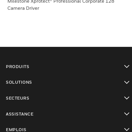
Milestone Xprotect® Professional Corporate 128
Camera Driver
PRODUITS
toggle view
SOLUTIONS
toggle view
SECTEURS
toggle view
ASSISTANCE
toggle view
EMPLOIS