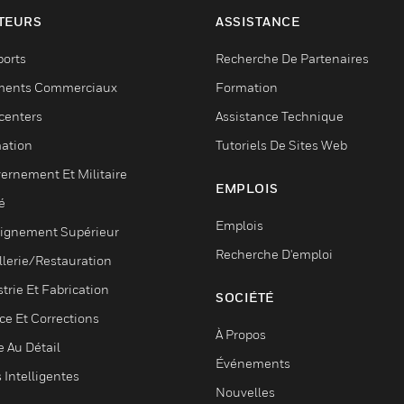
TEURS
ASSISTANCE
ports
Recherche De Partenaires
ments Commerciaux
Formation
centers
Assistance Technique
ation
Tutoriels De Sites Web
ernement Et Militaire
EMPLOIS
é
Emplois
ignement Supérieur
Recherche D'emploi
llerie/Restauration
trie Et Fabrication
SOCIÉTÉ
ce Et Corrections
À Propos
e Au Détail
Événements
s Intelligentes
Nouvelles