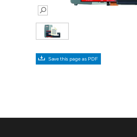
SEARCH
Save this page as PDF