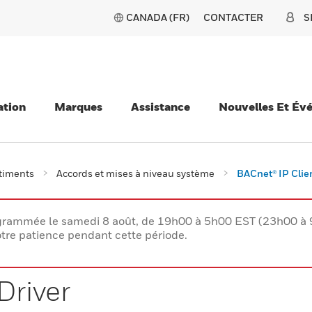
CANADA (FR)
CONTACTER
S
ation
Marques
Assistance
Nouvelles Et Év
âtiments
Accords et mises à niveau système
BACnet® IP Clien
rogrammée le samedi 8 août, de 19h00 à 5h00 EST (23h00 
tre patience pendant cette période.
Driver