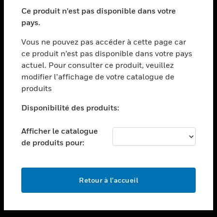
toggle view
SECTEURS
Ce produit n'est pas disponible dans votre
pays.
toggle view
ASSISTANCE
Vous ne pouvez pas accéder à cette page car
toggle view
ce produit n’est pas disponible dans votre pays
EMPLOIS
actuel. Pour consulter ce produit, veuillez
modifier l’affichage de votre catalogue de
toggle view
SOCIÉTÉ
produits
toggle view
Disponibilité des produits:
NOUS CONTACTER
Afficher le catalogue
toggle view
MENTIONS LÉGALES
de produits pour:
toggle view
SUIVEZ-NOUS
Retour à l’accueil