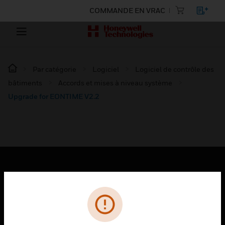
COMMANDE EN VRAC
Par catégorie
Logiciel
Logiciel de contrôle des
bâtiments
Accords et mises à niveau système
Upgrade for EONTIME V2.2
PRODUITS
toggle view
SOLUTIONS