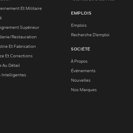
ernement Et Militaire
EMPLOIS
é
Emplois
ignement Supérieur
Recherche D'emploi
llerie/Restauration
trie Et Fabrication
SOCIÉTÉ
ce Et Corrections
À Propos
e Au Détail
Événements
s Intelligentes
Nouvelles
Nos Marques