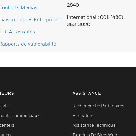
2840
Contacts Médias
International : 001 (480)
Liaison Petites Entreprises
353-3020
É.-U.A. Retraités
Rapports de vulnérabilité
TEURS
ASSISTANCE
ports
Recherche De Partenaires
ments Commerciaux
Formation
centers
Assistance Technique
ation
Tutoriels De Sites Web