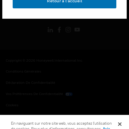
Retour à l’accueil
toggle view
SUIVEZ-NOUS
Copyright © 2026 Honeywell International Inc.
Conditions Générales
Déclaration De Confidentialité
Vos Préférences De Confidentialité
Cookies
Désabonnement Global
En naviguant sur notre site web, vous acceptez l'utilisation
de cookies. Pour plus d’informations, consultez nos
Avis