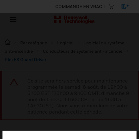
COMMANDE EN VRAC
Par catégorie
Logiciel
Logiciel du système
anti-incendie
Conducteurs de système anti-incendie
FlexES Guard Driver
Ce site sera hors service pour maintenance
programmée le samedi 8 août, de 19h00 à
5h00 EST (23h00 à 9h00 GMT, dimanche 9
août de 1h00 à 11h00 CET et de 4h30 à
14h30 IST). Nous vous remercions de votre
patience pendant cette période.