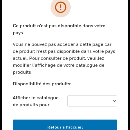
PRODUITS
toggle view
Ce produit n'est pas disponible dans votre
SOLUTIONS
pays.
toggle view
SECTEURS
Vous ne pouvez pas accéder à cette page car
ce produit n’est pas disponible dans votre pays
toggle view
actuel. Pour consulter ce produit, veuillez
ASSISTANCE
modifier l’affichage de votre catalogue de
toggle view
produits
EMPLOIS
Disponibilité des produits:
toggle view
SOCIÉTÉ
Afficher le catalogue
toggle view
de produits pour:
NOUS CONTACTER
toggle view
MENTIONS LÉGALES
Retour à l’accueil