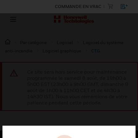
COMMANDE EN VRAC
Par catégorie
Logiciel
Logiciel du système
anti-incendie
Logiciel graphique
CTG
Ce site sera hors service pour maintenance
programmée le samedi 8 août, de 19h00 à
5h00 EST (23h00 à 9h00 GMT, dimanche 9
août de 1h00 à 11h00 CET et de 4h30 à
14h30 IST). Nous vous remercions de votre
patience pendant cette période.