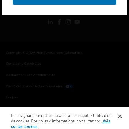
toggle view
SUIVEZ-NOUS
Copyright © 2026 Honeywell International Inc.
Conditions Générales
Déclaration De Confidentialité
Vos Préférences De Confidentialité
Cookies
Désabonnement Global
En naviguant sur notre site web, vous acceptez l'utilisation
de cookies. Pour plus d’informations, consultez nos
Avis
sur les cookies.