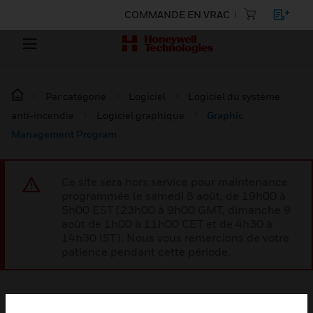
COMMANDE EN VRAC
Par catégorie
Logiciel
Logiciel du système
anti-incendie
Logiciel graphique
Graphic
Management Program
Ce site sera hors service pour maintenance
programmée le samedi 8 août, de 19h00 à
5h00 EST (23h00 à 9h00 GMT, dimanche 9
août de 1h00 à 11h00 CET et de 4h30 à
14h30 IST). Nous vous remercions de votre
patience pendant cette période.