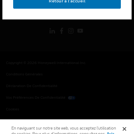
Retour à l’accueil
toggle view
SUIVEZ-NOUS
Copyright © 2026 Honeywell International Inc.
Conditions Générales
Déclaration De Confidentialité
Vos Préférences De Confidentialité
Cookies
Désabonnement Global
En naviguant sur notre site web, vous acceptez l'utilisation
de cookies. Pour plus d’informations, consultez nos
Avis