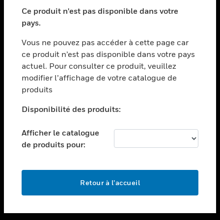
toggle view
SECTEURS
Ce produit n'est pas disponible dans votre
pays.
toggle view
ASSISTANCE
Vous ne pouvez pas accéder à cette page car
toggle view
ce produit n’est pas disponible dans votre pays
EMPLOIS
actuel. Pour consulter ce produit, veuillez
modifier l’affichage de votre catalogue de
toggle view
SOCIÉTÉ
produits
toggle view
Disponibilité des produits:
NOUS CONTACTER
Afficher le catalogue
toggle view
MENTIONS LÉGALES
de produits pour:
toggle view
SUIVEZ-NOUS
Retour à l’accueil