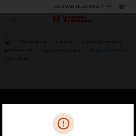
COMMANDE EN VRAC
Par catégorie
Logiciel
Logiciel du système
anti-incendie
Logiciel graphique
Graphic Software for
Vision Plus
PRODUITS
toggle view
SOLUTIONS