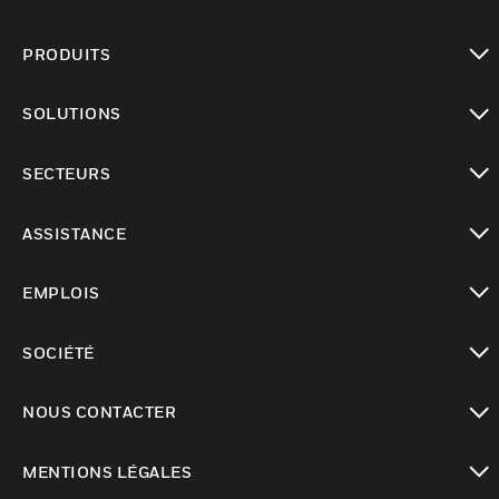
PRODUITS
toggle view
SOLUTIONS
toggle view
SECTEURS
toggle view
ASSISTANCE
toggle view
EMPLOIS
toggle view
SOCIÉTÉ
toggle view
NOUS CONTACTER
toggle view
MENTIONS LÉGALES