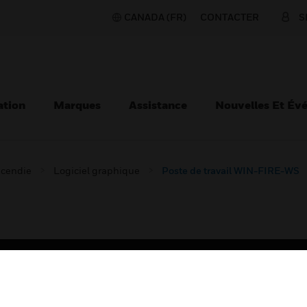
CANADA (FR)
CONTACTER
S
ation
Marques
Assistance
Nouvelles Et Év
ncendie
Logiciel graphique
Poste de travail WIN-FIRE-WS
TEURS
ASSISTANCE