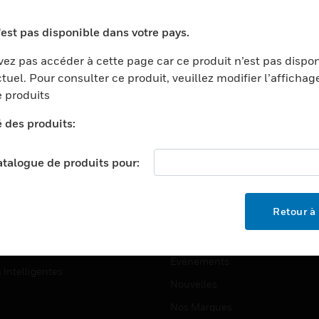
ports
Recherche De Partenaires
'est pas disponible dans votre pays.
ments Commerciaux
Formation
ez pas accéder à cette page car ce produit n’est pas dispo
centers
Assistance Technique
tuel. Pour consulter ce produit, veuillez modifier l’affichag
ation
Tutoriels De Sites Web
 produits
ernement Et Militaire
é des produits:
EMPLOIS
é
Emplois
ignement Supérieur
catalogue de produits pour:
Recherche D'emploi
llerie/Restauration
trie Et Fabrication
SOCIÉTÉ
Retour à 
ce Et Corrections
À Propos
e Au Détail
Événements
s Intelligentes
Nouvelles
Nos Marques