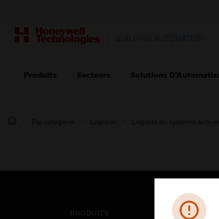
BUILDING AUTOMATION
Produits
Secteurs
Solutions D’Automatis
Par catégorie
Logiciel
Logiciel du système anti-i
PRODUITS
SEC