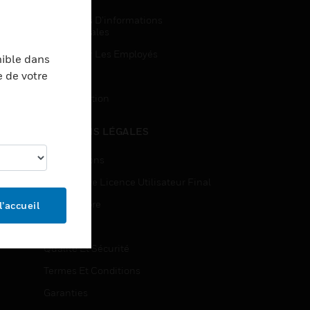
Demandes D’informations
Commerciales
Accès Pour Les Employés
nible dans
e de votre
Inscription
Désinscription
MENTIONS LÉGALES
Certifications
Contrats De Licence Utilisateur Final
Source Libre
l’accueil
Brevets
Qualité Et Sécurité
Termes Et Conditions
Garanties